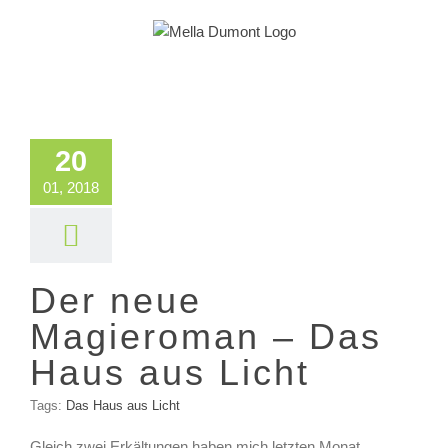
Zum
Inhalt
springen
er neue
ieroman –
20
 Haus aus
01, 2018
Licht
lla schreibt
Der neue
Magieroman – Das
Haus aus Licht
Tags:
Das Haus aus Licht
Gleich zwei Erkältungen haben mich letzten Monat